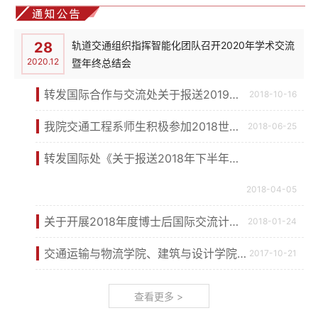
28
轨道交通组织指挥智能化团队召开2020年学术交流
2020.12
暨年终总结会
转发国际合作与交流处关于报送2019年
2018-10-16
因公临时公务出国（境）计划和2019年
我院交通工程系师生积极参加2018世界
2018-06-25
上半年对外学术交流合作计划的通知
交通运输大会学术交流
转发国际处《关于报送2018年下半年对
外学术交流合作计划的通知》
2018-04-05
关于开展2018年度博士后国际交流计划
2018-01-24
派出项目和学术交流项目申报工作的通
交通运输与物流学院、建筑与设计学院
2017-10-21
知
PS&摄影学术交流大会顺利举行
查看更多 >