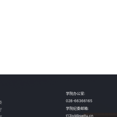
学院办公室:
028-66366165
委
学院纪委邮箱:
厅
t13jyjj@swjtu.cn
厅