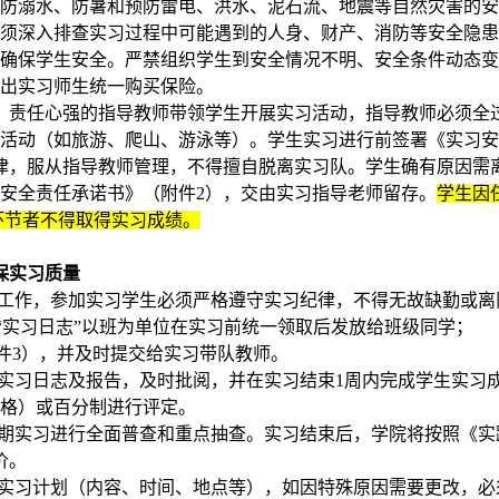
、防溺水、防暑和预防雷电、洪水、泥石流、地震等自然灾害的
位须深入排查实习过程中可能遇到的人身、财产、消防等安全隐
，确保学生安全。严禁组织学生到安全情况不明、安全条件动态
外出实习师生统一购买保险。
、责任心强的指导教师带领学生开展实习活动，指导教师必须全
的活动（如旅游、爬山、游泳等）。学生实习进行前签署《实习
律，服从指导教师管理，不得擅自脱离实习队。学生确有原因需
安全责任承诺书》（附件2），交由实习指导老师留存。
学生因
环节者不得取得实习成绩。
保实习质量
习工作，参加实习学生必须严格遵守实习纪律，不得无故缺勤或离
，“实习日志”以班为单位在实习前统一领取后发放给班级同学；
附件3），并及时提交给实习带队教师。
实习日志及报告，及时批阅，并在实习结束1周内完成学生实习
及格）或百分制进行评定。
暑期实习进行全面普查和重点抽查。实习结束后，学院将按照《实
价。
实习计划（内容、时间、地点等），如因特殊原因需要更改，必