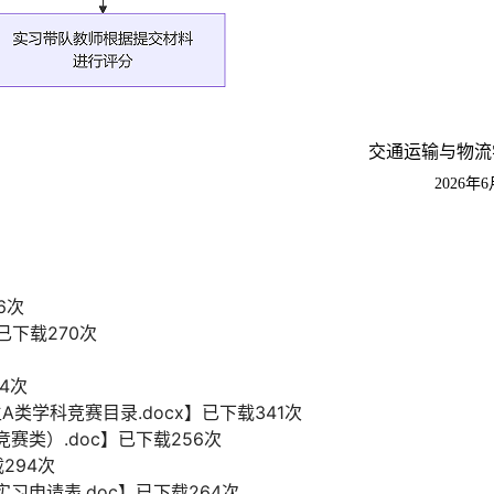
交通运输与物流
2026年
6
次
已下载
270
次
次
4
次
A类学科竞赛目录.docx
】已下载
341
次
赛类）.doc
】已下载
256
次
载
294
次
习申请表.doc
】已下载
264
次