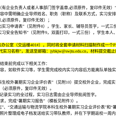
（有企业负责人或者人事部门签字盖章,必须原件，复印件无效）
内容中需明确企业导师姓名、职务（职称）及联系方式，实习安
章,必须原件，复印件无效）；
出实习申请表”（见附件8），学生、家长、辅导员签字，一式三
实习安全告知书”（见附件9，双面打印，一式三份），学生本人
办公室（交运楼401#），同时将全套申请材料扫描制作成一个P
实习名称”，发送至邮箱：jybkjw@swjtu.edu.cn，材料提交截
期结束前完成以下相关工作：
内容，如软件实习等，学生需完成校内实习内容后方能离队单独
科生校外暑期实习企业评价表”（见附10）提交校外企业，完成实
认（必须原件，复印件无效）。
，记录实习的全过程，实习日志需由企业导师批阅签字。
求，完成“暑期实习报告”（模板见附件3）。
志”、“交通运输与物流学院本科生校外暑期实习企业评价表”和“
习照片整理成电子档发送给实习带队教师，并在下学期返校一周内