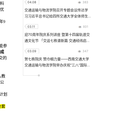
04.08
383
材料
级优
交通运输与物流学院召开专题会议传达学
习习近平总书记给四所交通大学全体师生
年9
重要回信精神
03.11
931
迎70周年院庆系列讲座 暨第十四届轨道交
通文化节 「交运七秩谱新篇 交通经纬启新
能参
程」 轨道交通大讲堂 Addressing the
03.09
347
达成
Alignment Problem in Transportation
交的
Policy Making: An LLM Approach
贺七秩院庆 赞巾帼力量——西南交通大学
交通运输与物流学院举办庆祝“三八”国际劳
动妇女节主题活动
队教
办公
计划
全套