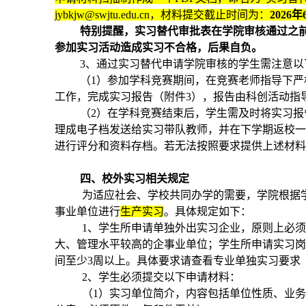
jybkjw@swjtu.edu.cn，
材料提交截止时间为：
2026
年
特别提醒，实习替代审批表在学院审核通过之
参加实习活动造成实习不合格，后果自负。
3、通过实习替代申请学院审核的学生需注意以
（1）参加学科竞赛期间，在竞赛老师指导下
工作，完成实习报告（附件3），报告由科创活动指
（2）在学科竞赛结束后，学生需及时将实习报
理成电子档发送给实习带队教师，并在下学期返校
进行评分和资料存档。若无法按照要求提供上述材
四、
校外实习相关规定
为适应社会、学校共同办学的需要，学院根据
事业单位进行
生产实习
。具体规定如下：
1、学生所申请单独外出实习企业，原则上必
大、管理水平较高的企事业单位；学生所申请实习
间至少3周以上。具体要求请查看专业单独实习要求
2、学生必须提交以下申请材料：
（1）实习单位简介，内容包括单位性质、业