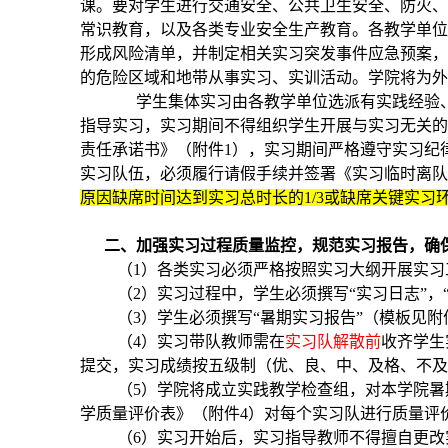
课。要对学生进行交通安全、公共卫生安全、防火
常识教育，以及各类专业安全生产教育。各教学单
形成风险清单，并制定相关实习突发事件应急预案
的危险区域和地带从事实习、实训活动。
学院将为
学生集体实习由各教学单位选派有实践经验
指导实习，实习期间不得组织学生开展与实习无关
责任承诺书》（附件1），实习期间严格遵守实习纪
实习队伍，必须履行请假手续并签署《实习临时离队
原因缺席时间达到实习总时长的1/3或缺席关键实习
二、加强实习过程质量监控，规范实习报告，确
（1）各类实习必须严格按照实习大纲开展实
（2）实习过程中，学生必须撰写“实习日志”
（3）学生必须撰写“暑期实习报告”（模板见
（4）实习带队教师需在
实习队解散前
收齐学生
提交，实习成绩按五级制（优、良、中、及格、不
（5）学院将成立实践教学检查组，对本学院
学质量评价表》（附件4）对每个实习队进行质量评
（6）
实习开始后，实习指导教师不得擅自更改