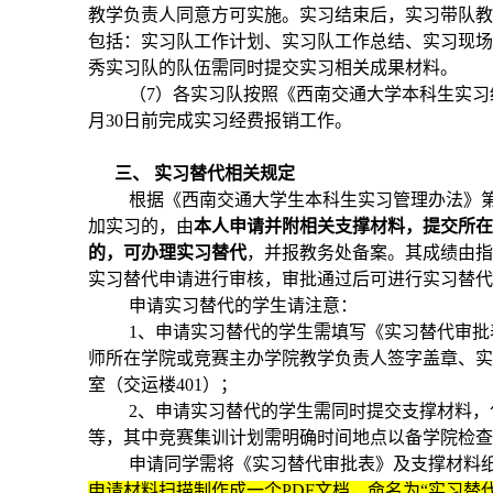
教学负责人同意方可实施。
实习结束后，实习带队
包括：实习队工作计划、实习队工作总结、实习现
秀实习队的队伍需同时提交
实习相关成果材料。
（7）各实习队按照《西南交通大学本科生实习
月30日前完成实习经费报销工作。
三、 实习替代相关规定
根据《西南交通大学生本科生实习管理办法》
加实习的，由
本人申请并附相关支撑材料，提交所
的，可办理实习替代
，并报教务处备案。其成绩由指
实习替代申请进行审核，
审批通过后可进行实习替代
申请实习替代的学生请注意：
1、申请实习替代的学生需填写《实习替代审批
师所在学院或竞赛主办学院教学负责人签字盖章、
室（交运楼401）；
2、申请实习替代的学生需同时提交支撑材料
等，其中竞赛集训计划需明确时间地点以备学院检
申请同学需将《实习替代审批表》及支撑材料
申请材料扫描制作成一个PDF文档，命名为“
实习替