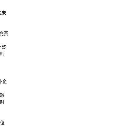
生未
竞赛
片
整
教师
外企
模较
习时
单位