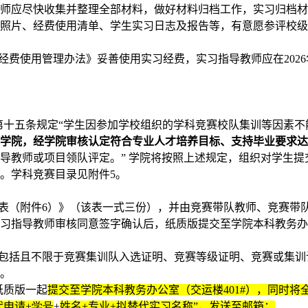
教师应尽快收集并整理全部材料，做好材料归档工作，实习归档
场照片、经费使用清单、学生实习日志及报告等，有意愿参评校
经费使用管理办法》妥善使用实习经费，实习指导教师应在2026
第十五条规定“学生因参加学校组织的学科竞赛校队集训等因素不
在学院，经学院审核认定符合专业人才培养目标、支持毕业要求
导教师或项目领队评定。”
学院将按照上述规定，组织对学生提
。学科竞赛目录见附件5。
表（附件6）》（该表一式三份），并由竞赛带队教师、竞赛带
实习指导教师审核同意签字确认后，纸质版提交至学院本科教务
，包括且不限于竞赛集训队入选证明、竞赛等级证明、竞赛或集训
查。
纸质版一起
提交至学院本科教务办公室（交运楼401#），同时将
代申请
+学号
+
姓名+专业+拟替代实习名称”，
发送至邮箱：