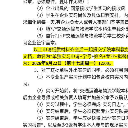
公章，必须原件，复印件无效）；
（2）企业出具的“同意接收学生实习的接收函
（3）学生在企业实习岗位及具体日程安排，
求细化到每一天,有企业负责人或者人事部门签字盖
（4）填写“交通运输与物流学院本科生单独外
（5）自行打印“交通运输与物流学院学生校外
习企业签字盖章。
以上申请纸质材料齐全后一起提交学院本科教务
文档，命名为“单独实习申请+学号
+
姓名+专业+拟替代
为：
2026
年
6
月22日（第十七周周一）12:00。
3、对于获批单独外出实习的同学，必须在暑
（1）本专业生产实习计划中如包含校内实习
习。
（2）实习开始前，将“交通运输与物流学院本
后由企业导师或相关负责人填写并加盖公章予以确
（3）实习过程中，学生必须完成“实习日志”
（4）实习结束后，学生必须按照专业实习队要
（5）实习结束后，学生应尽快将上述“实习日
实习报告”，以及至少3张有学生本人参与的现场实