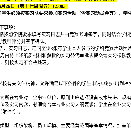
6
月26日（第十七周周五）12:00。
前学生必须按实习队要求参加实习活动（含实习动员会等），学
下事项：
严格按照学院要求填写实习日志并由竞赛老师签字，同时结合学科
导教师评分并签字确认。
告、实习日志，连同至少3张有学生本人参与的学科竞赛活动照
一周内将上述纸质材料
和获批的实习替代审批表提交给实习带队
料，则按实习不合格处理。
学校有关文件精神，允许满足以下条件的学生申请单独外出到校
须为所在专业对口企事业单位，原则上应选择设备技术先进、规
岗位及实习内容，必须符合本专业实习大纲要求；学生在企业实
（附件7）。
务类型、组织架构、员工规模、主要经营范围等基本情况，加盖