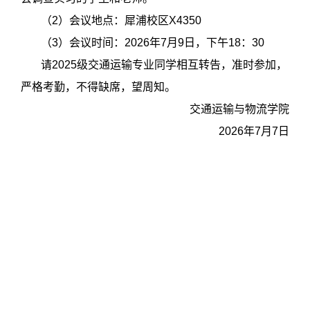
（
2
）会议地点：犀浦校区
X4350
（
3
）会议时间：
2026
年
7
月
9
日，下午18：30
请
2025
级交通运输专业同学相互转告，准时参加，
严格考勤，不得缺席，望周知。
交通运输与物流学院
2026
年
7
月
7
日