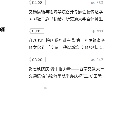
04.08
383
交通运输与物流学院召开专题会议传达学
习习近平总书记给四所交通大学全体师生
统
重要回信精神
全额
03.11
931
迎70周年院庆系列讲座 暨第十四届轨道交
通文化节 「交运七秩谱新篇 交通经纬启新
程」 轨道交通大讲堂 Addressing the
03.09
347
Alignment Problem in Transportation
Policy Making: An LLM Approach
贺七秩院庆 赞巾帼力量——西南交通大学
交通运输与物流学院举办庆祝“三八”国际劳
动妇女节主题活动