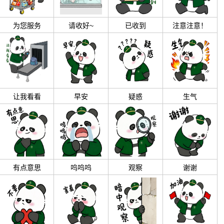
为您服务
请收好~
已收到
注意注意！
让我看看
早安
疑惑
生气
有点意思
呜呜呜
观察
谢谢