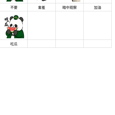
不要
害羞
暗中观察
加油
吃瓜