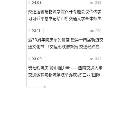
04.08
383
交通运输与物流学院召开专题会议传达学
习习近平总书记给四所交通大学全体师生
重要回信精神
03.11
931
迎70周年院庆系列讲座 暨第十四届轨道交
通文化节 「交运七秩谱新篇 交通经纬启新
程」 轨道交通大讲堂 Addressing the
03.09
347
Alignment Problem in Transportation
Policy Making: An LLM Approach
贺七秩院庆 赞巾帼力量——西南交通大学
交通运输与物流学院举办庆祝“三八”国际劳
动妇女节主题活动