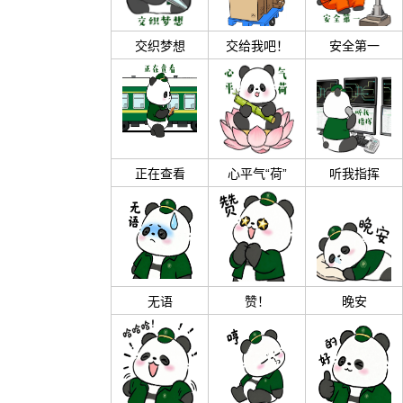
交织梦想
交给我吧！
安全第一
正在查看
心平气“荷”
听我指挥
无语
赞！
晚安