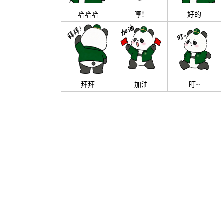
哈哈哈
哼！
好的
拜拜
加油
盯~