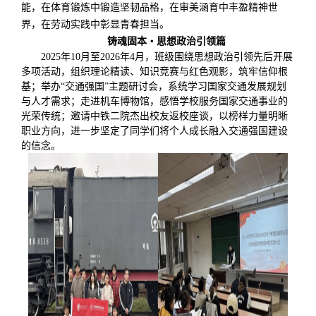
能，在体育锻炼中锻造坚韧品格，在审美涵育中丰盈精神世
界，在劳动实践中
彰显青春担当
。
铸魂固本
・
思想政治引领
篇
2025
年
10
月至
2026
年
4
月，班级围绕思想政治引领先后开展
多项活动，组织理论精读、知识竞赛与红色观影，筑牢信仰根
基；举办
“
交通强国
”
主题研讨会，系统学习国家交通发展规划
与人才需求；走进机车博物馆，感悟学校服务国家交通事业的
光荣传统；邀请中铁二院杰出校友返校座谈，以榜样力量明晰
职业方向，进一步坚定了同学们将个人成长融入交通强国建设
的信念。