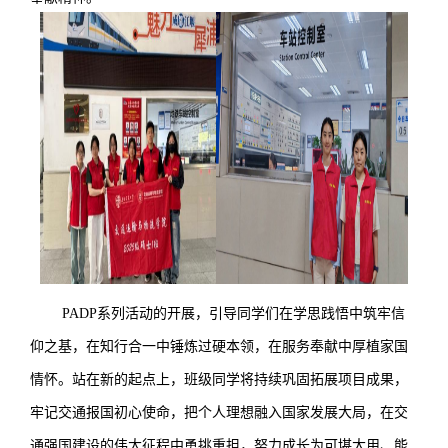
PADP
系列活动的开展，
引导
同学们在学思践悟中筑牢信
仰之基，在知行合一中锤炼过硬本领，在服务奉献中厚植
家国
情怀。
站在新的起点上，
班级同学将
持续巩固拓展项目成果，
牢记交通报国初心使命，把个人理想融入国家发展大局，在交
通强国建设的伟大征程中勇挑重担，努力成长为可堪大用、能