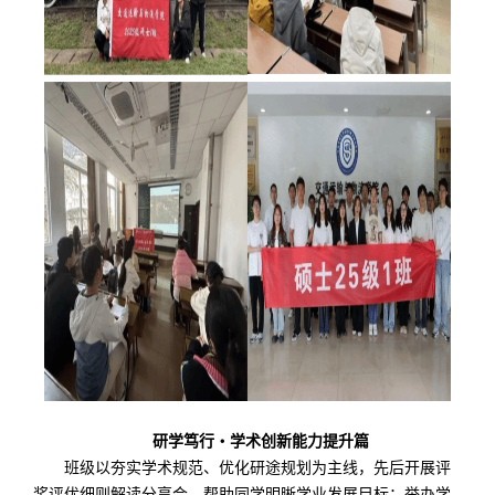
研学笃行
・
学术创新能力提升篇
班级以夯实学术规范、优化研途规划为主线，先后开展评
奖评优细则解读分享会，帮助同学明晰学业发展目标；举办学