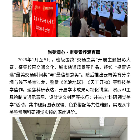
尚美润心
・
审美素养涵育篇
2026
年
1
月至
5
月，班级围绕
“
交通之美
”
开展主题摄影大
赛，征集校园交通文化、城市轨道场景等作品，经线上投票评
选
“
最美交通瞬间奖
”
与
“
最佳创意奖
”
。随后推出云端美育分享
墙与线下美育沙龙，鉴赏《流浪地球》《天工开物》等科技美
学佳作。聚焦科研表达，开展学术成果可视化讲座，演示
AI
工
具绘制交通示意图、设计论文封面等技巧；并举办
“
科研视觉美
学
”
活动，集中破解图表逻辑、色彩搭配等共性难题，实现从审
美鉴赏到科研视觉实操的深度进阶
。