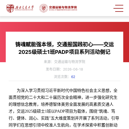
铸魂赋能强本领，交通报国践初心——交运
2025级硕士1班PADP项目系列活动侧记
来源：交通运输与物流学院
发布日期：2026-06-18
浏览次数：
62
为深入学习贯彻习近平新时代中国特色社会主义思想，全
面贯彻党的二十大和二十届历次全会精神，进一步强化研究生
的理想信念教育，
培养德智体美劳全面发展的高素质交通人
才，
交运
2025
级硕士
1
班以
PADP
项目为
载体
，围绕
“
筑魂、笃
行、健体、润心、实践
”
五大维度
策划并开展了系列活动，引导
同学们在思想引领中校准人生航向，在学术探索中积蓄创新动