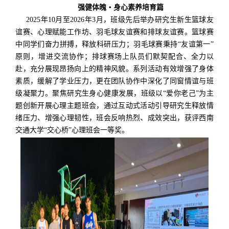
强健体魄
・
身心素养培育篇
2025
年
10
月至
2026
年
3
月，班级先后举办研究生新生篮球友
谊赛、心理赋能工作坊、羽毛球友谊赛和排球友谊赛。篮球赛
中同学们奋力拼搏，释放科研压力；羽毛球赛秉持
“
友谊第一
”
原则，增进交流协作；排球赛场上队员们默契配合、全力以
赴，充分展现昂扬向上的精神风貌。系列活动有效增强了身体
素质，缓解了学业压力，更在团队协作中深化了同窗情谊与班
级凝聚力。聚焦研究生身心健康发展，班级以
“
爱你老己
”
为主
题创新开展心理主题班会，
通过互动式活动引导
研究生
释放情
绪压力、增强心理韧性，班会反响热烈、成效突出，获评西南
交通大学
“交心桥”心理班会一等奖。