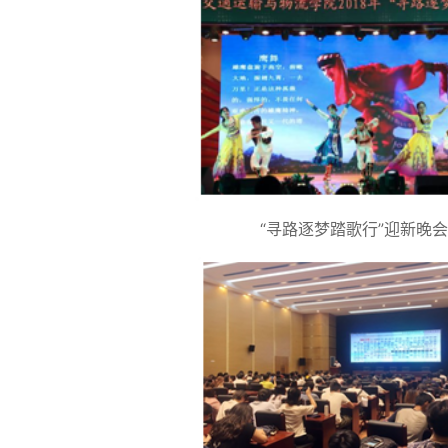
“寻路逐梦踏歌行”迎新晚会