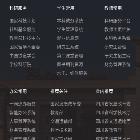
科研服务
学生常用
教师常用
国家科技计划
本科教务系统
科研服务平台
社科基金服务
学生管理系统
教师主页维护
教育部科技中心
就业信息网
本科教务系统
国家留学基金委
研究生系统
研究生管理
中国铁道学会
第二课堂管理
研究生招生网
学校科研院
图书期刊资源
财务管理系统
水电、维修服务
办公常用
推荐关注
省内推荐
一网通办服务
国家发展改革委
四川省发展改革委
智能办公系统
教育部
四川省科学技术厅
人事管理系统
交通运输部
四川省交通运输厅
财务管理系统
科学技术部
四川省教育厅
资产管理系统
国家铁路局
成都市科学技术局