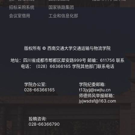
招标采购系统
国家铁路集团
会议室借用
工业和信息化部
版权所有 © 西南交通大学交通运输与物流学院
地址：四川省成都市郫都区犀安路999号 邮编：611756 联系
电话：（028）66366165
学院其他部门联系电话
学院办公室:
学院纪委邮箱:
028-66366165
t13jyjj@swjtu.cn
师德师风举报邮箱：
jyjwsdsf@163.com
投稿咨询:
028-66366790