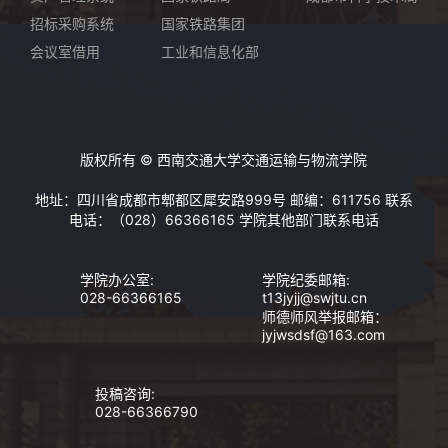
招标采购系统
国家铁路集团
会议室借用
工业和信息化部
版权所有 © 西南交通大学交通运输与物流学院
地址：四川省成都市郫都区犀安路999号 邮编：611756 联系
电话：（028）66366165
学院其他部门联系电话
学院办公室:
学院纪委邮箱:
028-66366165
t13jyjj@swjtu.cn
师德师风举报邮箱：
jyjwsdsf@163.com
投稿咨询:
028-66366790