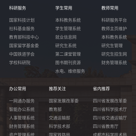
科研服务
学生常用
教师常用
国家科技计划
本科教务系统
科研服务平台
社科基金服务
学生管理系统
教师主页维护
教育部科技中心
就业信息网
本科教务系统
国家留学基金委
研究生系统
研究生管理
中国铁道学会
第二课堂管理
研究生招生网
学校科研院
图书期刊资源
财务管理系统
水电、维修服务
办公常用
推荐关注
省内推荐
一网通办服务
国家发展改革委
四川省发展改革委
智能办公系统
教育部
四川省科学技术厅
人事管理系统
交通运输部
四川省交通运输厅
财务管理系统
科学技术部
四川省教育厅
资产管理系统
国家铁路局
成都市科学技术局