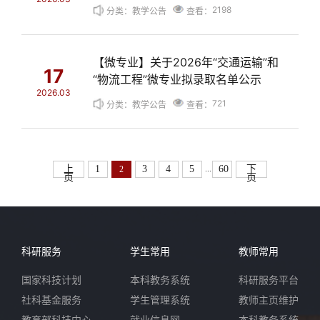
2198
分类：教学公告
查看：
【微专业】关于2026年“交通运输”和
17
“物流工程”微专业拟录取名单公示
2026.03
721
分类：教学公告
查看：
...
上
1
3
4
5
60
下
2
页
页
科研服务
学生常用
教师常用
国家科技计划
本科教务系统
科研服务平台
社科基金服务
学生管理系统
教师主页维护
教育部科技中心
就业信息网
本科教务系统