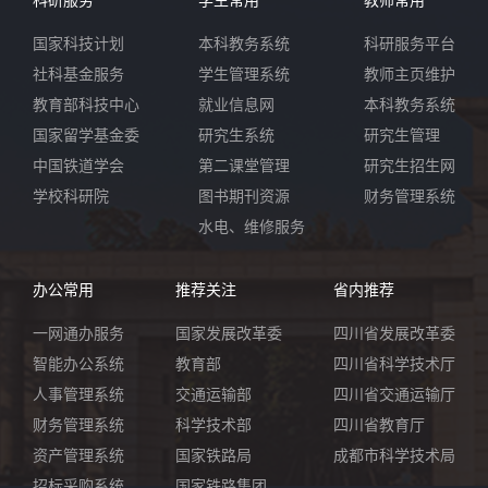
国家科技计划
本科教务系统
科研服务平台
社科基金服务
学生管理系统
教师主页维护
教育部科技中心
就业信息网
本科教务系统
国家留学基金委
研究生系统
研究生管理
中国铁道学会
第二课堂管理
研究生招生网
学校科研院
图书期刊资源
财务管理系统
水电、维修服务
办公常用
推荐关注
省内推荐
一网通办服务
国家发展改革委
四川省发展改革委
智能办公系统
教育部
四川省科学技术厅
人事管理系统
交通运输部
四川省交通运输厅
财务管理系统
科学技术部
四川省教育厅
资产管理系统
国家铁路局
成都市科学技术局
招标采购系统
国家铁路集团