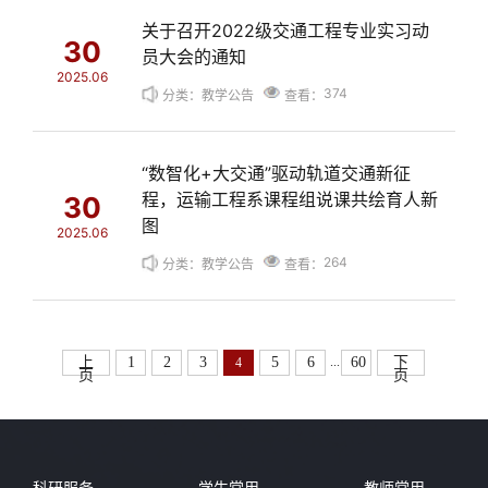
关于召开2022级交通工程专业实习动
30
员大会的通知
2025.06
374
分类：教学公告
查看：
“数智化+大交通”驱动轨道交通新征
程，运输工程系课程组说课共绘育人新
30
图
2025.06
264
分类：教学公告
查看：
...
上
1
2
3
5
6
60
下
4
页
页
科研服务
学生常用
教师常用