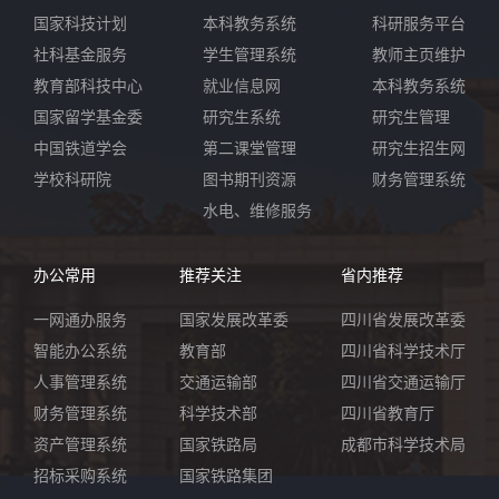
国家科技计划
本科教务系统
科研服务平台
社科基金服务
学生管理系统
教师主页维护
教育部科技中心
就业信息网
本科教务系统
国家留学基金委
研究生系统
研究生管理
中国铁道学会
第二课堂管理
研究生招生网
学校科研院
图书期刊资源
财务管理系统
水电、维修服务
办公常用
推荐关注
省内推荐
一网通办服务
国家发展改革委
四川省发展改革委
智能办公系统
教育部
四川省科学技术厅
人事管理系统
交通运输部
四川省交通运输厅
财务管理系统
科学技术部
四川省教育厅
资产管理系统
国家铁路局
成都市科学技术局
招标采购系统
国家铁路集团