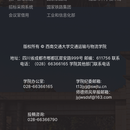
招标采购系统
国家铁路集团
会议室借用
工业和信息化部
版权所有 © 西南交通大学交通运输与物流学院
地址：四川省成都市郫都区犀安路999号 邮编：611756 联系
电话：（028）66366165
学院其他部门联系电话
学院办公室:
学院纪委邮箱:
028-66366165
t13jyjj@swjtu.cn
师德师风举报邮箱：
jyjwsdsf@163.com
投稿咨询:
028-66366790