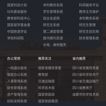
国家科技计划
本科教务系统
科研服务平台
社科基金服务
学生管理系统
教师主页维护
教育部科技中心
就业信息网
本科教务系统
国家留学基金委
研究生系统
研究生管理
中国铁道学会
第二课堂管理
研究生招生网
学校科研院
图书期刊资源
财务管理系统
水电、维修服务
办公常用
推荐关注
省内推荐
一网通办服务
国家发展改革委
四川省发展改革委
智能办公系统
教育部
四川省科学技术厅
人事管理系统
交通运输部
四川省交通运输厅
财务管理系统
科学技术部
四川省教育厅
资产管理系统
国家铁路局
成都市科学技术局
招标采购系统
国家铁路集团