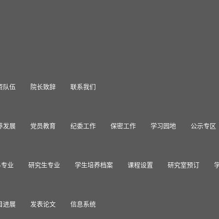
资队伍
院长致辞
联系我们
养发展
党员教育
纪委工作
保密工作
学习园地
公示专区
科专业
研究生专业
学生培养档案
课程设置
研究室预订
目进展
发表论文
信息系统