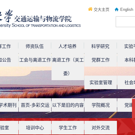
交大主页
English
群工作
师资队伍
人才培养
科学研究
实验
知公告
工会与离退工作
离退工作（关工
党群工作
本科
委）
实验室管理
社会
-学术期刊
首页-多彩交运
以下是旧的内容
学院概况
党建
验室
培训中心
学生工作
对外交流